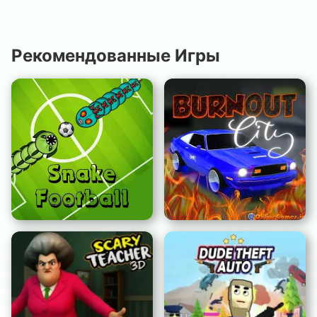
Рекомендованные Игры