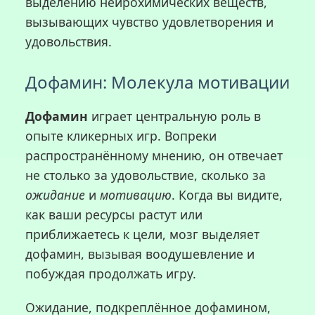
выделению нейрохимических веществ,
вызывающих чувство удовлетворения и
удовольствия.
Дофамин: Молекула мотивации
Дофамин
играет центральную роль в
опыте кликерных игр. Вопреки
распространённому мнению, он отвечает
не столько за удовольствие, сколько за
ожидание
и
мотивацию
. Когда вы видите,
как ваши ресурсы растут или
приближаетесь к цели, мозг выделяет
дофамин, вызывая воодушевление и
побуждая продолжать игру.
Ожидание, подкреплённое дофамином,