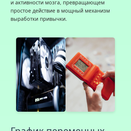
и активности мозга, превращающем
простое действие в мощный механизм
выработки привычки.
График переменных