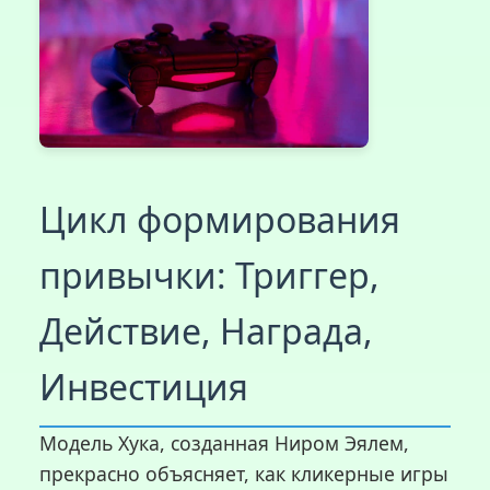
Цикл формирования
привычки: Триггер,
Действие, Награда,
Инвестиция
Модель Хука, созданная Ниром Эялем,
прекрасно объясняет, как кликерные игры