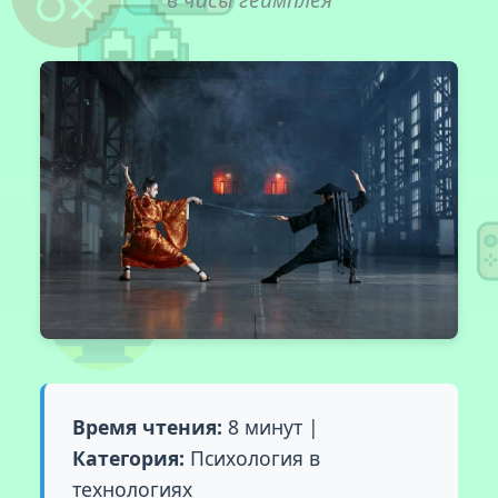
Время чтения:
8 минут |
Категория:
Психология в
технологиях