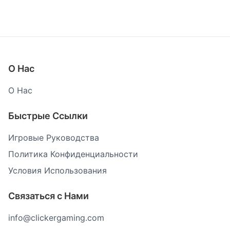
GTA Симулятор
Basketball Slam Dunk
О Нас
О Нас
Быстрые Ссылки
Игровые Руководства
Политика Конфиденциальности
Условия Использования
Связаться с Нами
info@clickergaming.com