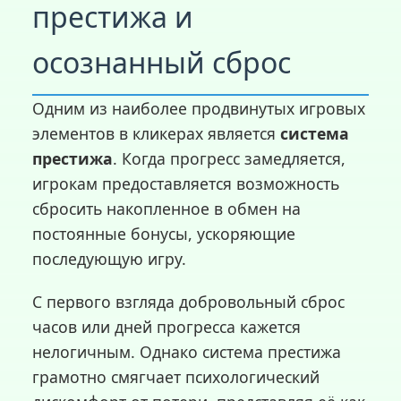
престижа и
осознанный сброс
Одним из наиболее продвинутых игровых
элементов в кликерах является
система
престижа
. Когда прогресс замедляется,
игрокам предоставляется возможность
сбросить накопленное в обмен на
постоянные бонусы, ускоряющие
последующую игру.
С первого взгляда добровольный сброс
часов или дней прогресса кажется
нелогичным. Однако система престижа
грамотно смягчает психологический