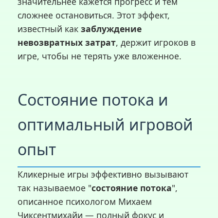
значительнее кажется прогресс и тем
сложнее остановиться. Этот эффект,
известный как
заблуждение
невозвратных затрат
, держит игроков в
игре, чтобы не терять уже вложенное.
Состояние потока и
оптимальный игровой
опыт
Кликерные игры эффективно вызывают
так называемое "
состояние потока
",
описанное психологом Михаем
Чиксентмихайи — полный фокус и