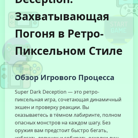
Захватывающая
Замужем в
Красном
Погоня в Ретро-
Пиксельном Стиле
78-часовой
Дождь
Обзор Игрового Процесса
Super Dark Deception — это ретро-
Лифтовые
пиксельная игра, сочетающая динамичный
Неприятности
экшен и проверку реакции. Вы
оказываетесь в тёмном лабиринте, полном
опасных монстров на каждом шагу. Без
оружия вам предстоит быстро бегать,
Партизаны io