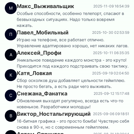
Макс_Выживальщик
2025-11-09 16:54:39
М
Особые способности, особенно телепорт, спасают в
безвыходных ситуациях. Надо только вовремя
нажать.
Павел_Мобильный
2025-10-30 02:53:59
П
Играю на телефоне, все работает отлично.
Управление адаптировано хорошо, нет никаких лагов.
Алексей_Профи
2025-10-11 06:35:35
А
Уникальное поведение каждого монстра - это круто!
Приходится под каждого подстраивать свою тактику.
Катя_Ловкая
2025-09-19 02:04:50
К
Сбор осколков душ добавляет цельности геймплею.
Не просто бегать, а есть ради чего выживать.
Снежана_Фанатка
2025-09-12 15:17:48
С
Обновления выходят регулярно, всегда есть что-то
новенькое. Разработчики молодцы!
Виктор_Ностальгирующий
2025-09-06 09:18:51
В
16-битная графика - это просто бомба! Чувствую себя
снова в 90-х, но с современным геймплеем.