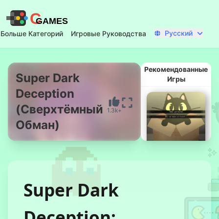
C
GAMES
Русский
Больше Категорий
Игровые Руководства
Рекомендованные
Super Dark
Игры
Deception
Начать Сейчас
(Сверхтёмный
1.3k+
Обман)
Super Dark
Не Бери
Этого Кота
Домой
Deception: