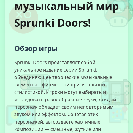
музыкальный мир
Sprunki Doors!
Побег Барри
из Школы
Обзор игры
Granny
(Бабушка)
Sprunki Doors представляет собой
уникальное издание серии Sprunki,
объединяющее творческие музыкальные
элементы с фирменной оригинальной
Ужасы
стилистикой. Игроки могут выбирать и
Бабушки
исследовать разнообразные звуки, каждый
персонаж обладает своим неповторимым
звуком или эффектом. Сочетая этих
персонажей, вы создаёте хаотичные
Человек из
композиции — смешные, жуткие или
Окна