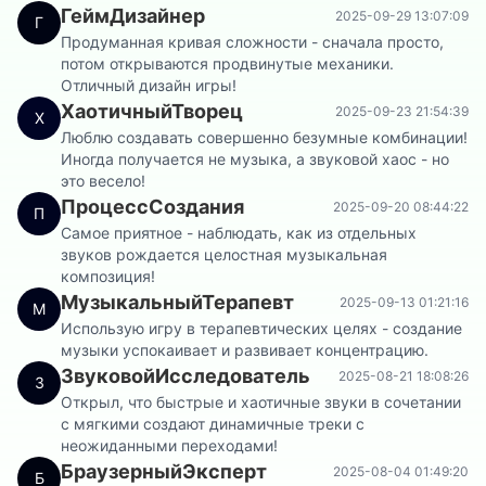
ГеймДизайнер
2025-09-29 13:07:09
Г
Продуманная кривая сложности - сначала просто,
потом открываются продвинутые механики.
Отличный дизайн игры!
ХаотичныйТворец
2025-09-23 21:54:39
Х
Люблю создавать совершенно безумные комбинации!
Иногда получается не музыка, а звуковой хаос - но
это весело!
ПроцессСоздания
2025-09-20 08:44:22
П
Самое приятное - наблюдать, как из отдельных
звуков рождается целостная музыкальная
композиция!
МузыкальныйТерапевт
2025-09-13 01:21:16
М
Использую игру в терапевтических целях - создание
музыки успокаивает и развивает концентрацию.
ЗвуковойИсследователь
2025-08-21 18:08:26
З
Открыл, что быстрые и хаотичные звуки в сочетании
с мягкими создают динамичные треки с
неожиданными переходами!
БраузерныйЭксперт
2025-08-04 01:49:20
Б