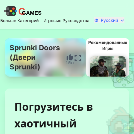
C
GAMES
Русский
Больше Категорий
Игровые Руководства
Рекомендованные
Sprunki Doors
Игры
(Двери
Начать Сейчас
1.5k+
Sprunki)
Погрузитесь в
хаотичный
WarStrike