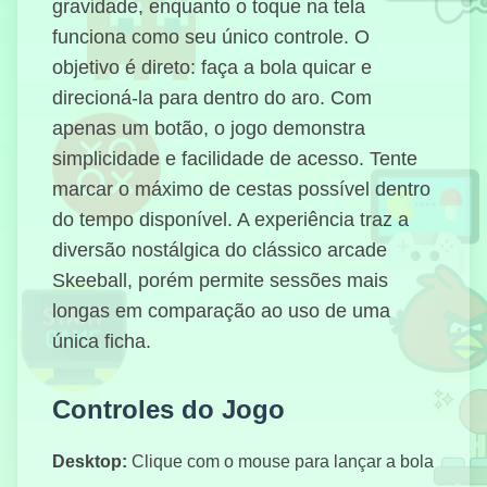
gravidade, enquanto o toque na tela
funciona como seu único controle. O
objetivo é direto: faça a bola quicar e
Корзина и
кольцо
direcioná-la para dentro do aro. Com
apenas um botão, o jogo demonstra
simplicidade e facilidade de acesso. Tente
marcar o máximo de cestas possível dentro
do tempo disponível. A experiência traz a
Партизаны io
diversão nostálgica do clássico arcade
Skeeball, porém permite sessões mais
longas em comparação ao uso de uma
Разрушение
única ficha.
Стикмена
Controles do Jogo
История
Desktop:
Clique com o mouse para lançar a bola
Проверки
Любви