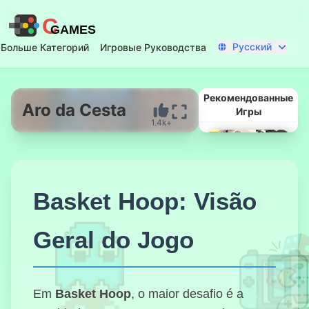
C
GAMES
Русский
Больше Категорий
Игровые Руководства
Рекомендованные
Aro da Cesta
Игры
1.4k+
Начать Сейчас
Basket Hoop: Visão
Geral do Jogo
Побег из
машины
Em
Basket Hoop
, o maior desafio é a