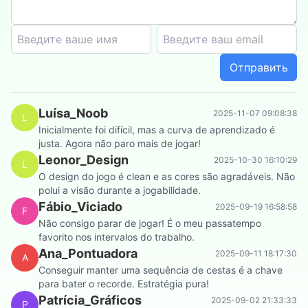
Отправить
Luísa_Noob
2025-11-07 09:08:38
L
Inicialmente foi difícil, mas a curva de aprendizado é
justa. Agora não paro mais de jogar!
Leonor_Design
2025-10-30 16:10:29
L
O design do jogo é clean e as cores são agradáveis. Não
polui a visão durante a jogabilidade.
Fábio_Viciado
2025-09-19 16:58:58
F
Não consigo parar de jogar! É o meu passatempo
favorito nos intervalos do trabalho.
Ana_Pontuadora
2025-09-11 18:17:30
A
Conseguir manter uma sequência de cestas é a chave
para bater o recorde. Estratégia pura!
Patrícia_Gráficos
2025-09-02 21:33:33
P