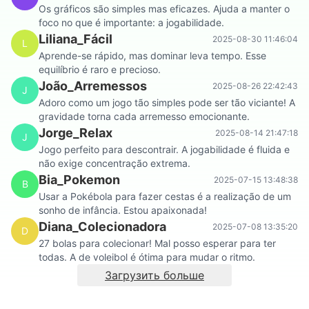
Os gráficos são simples mas eficazes. Ajuda a manter o
foco no que é importante: a jogabilidade.
Liliana_Fácil
2025-08-30 11:46:04
L
Aprende-se rápido, mas dominar leva tempo. Esse
equilíbrio é raro e precioso.
João_Arremessos
2025-08-26 22:42:43
J
Adoro como um jogo tão simples pode ser tão viciante! A
gravidade torna cada arremesso emocionante.
Jorge_Relax
2025-08-14 21:47:18
J
Jogo perfeito para descontrair. A jogabilidade é fluida e
não exige concentração extrema.
Bia_Pokemon
2025-07-15 13:48:38
B
Usar a Pokébola para fazer cestas é a realização de um
sonho de infância. Estou apaixonada!
Diana_Colecionadora
2025-07-08 13:35:20
D
27 bolas para colecionar! Mal posso esperar para ter
todas. A de voleibol é ótima para mudar o ritmo.
Загрузить больше