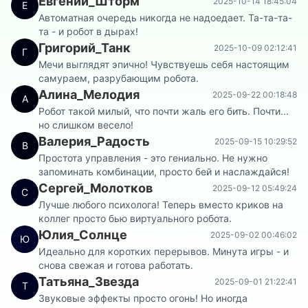
Евгений_Шторм
2025-10-14 18:45:04
Е
Автоматная очередь никогда не надоедает. Та-та-та-
та - и робот в дырах!
Григорий_Танк
2025-10-09 02:12:41
Г
Мечи выглядят эпично! Чувствуешь себя настоящим
самураем, разрубающим робота.
Алина_Мелодия
2025-09-22 00:18:48
А
Робот такой милый, что почти жаль его бить. Почти...
но слишком весело!
Валерия_Радость
2025-09-15 10:29:52
В
Простота управления - это гениально. Не нужно
запоминать комбинации, просто бей и наслаждайся!
Сергей_Молотков
2025-09-12 05:49:24
С
Лучше любого психолога! Теперь вместо криков на
коллег просто бью виртуального робота.
Юлия_Солнце
2025-09-02 00:46:02
Ю
Идеально для коротких перерывов. Минута игры - и
снова свежая и готова работать.
Татьяна_Звезда
2025-09-01 21:22:41
Т
Звуковые эффекты просто огонь! Но иногда