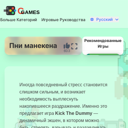
C
GAMES
Русский
Больше Категорий
Игровые Руководства
Рекомендованные
Пни манекена
Игры
603
Начать Сейчас
Иногда повседневный стресс становится
слишком сильным, и возникает
необходимость выплеснуть
накопившееся раздражение. Именно это
Защита
предлагает игра
Kick The Dummy
—
Короны
динамичный экшен, в котором можно
бить, стрелять, взрывать и раздавливать