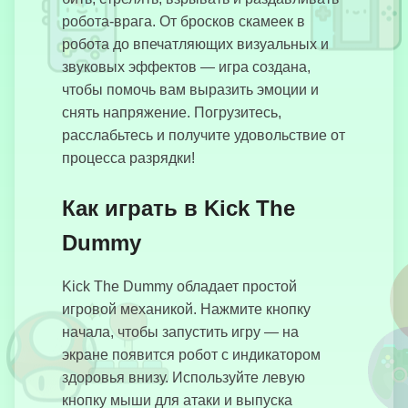
робота-врага. От бросков скамеек в
робота до впечатляющих визуальных и
Стикмен
звуковых эффектов — игра создана,
Паркур
чтобы помочь вам выразить эмоции и
снять напряжение. Погрузитесь,
расслабьтесь и получите удовольствие от
процесса разрядки!
Побег из
машины
Как играть в Kick The
Dummy
Corruptbox 3
Kick The Dummy обладает простой
x Sprunki
игровой механикой. Нажмите кнопку
начала, чтобы запустить игру — на
экране появится робот с индикатором
здоровья внизу. Используйте левую
Безумный
кнопку мыши для атаки и выпуска
Дрифтер