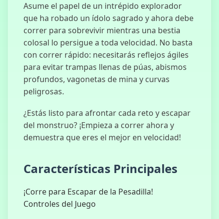
Asume el papel de un intrépido explorador
que ha robado un ídolo sagrado y ahora debe
correr para sobrevivir mientras una bestia
colosal lo persigue a toda velocidad. No basta
Безумный
con correr rápido: necesitarás reflejos ágiles
Скот 3D
para evitar trampas llenas de púas, abismos
profundos, vagonetas de mina y curvas
peligrosas.
Гонщик
¿Estás listo para afrontar cada reto y escapar
Склонов
del monstruo? ¡Empieza a correr ahora y
demuestra que eres el mejor en velocidad!
Características Principales
Куриный
Флип
¡Corre para Escapar de la Pesadilla!
Controles del Juego