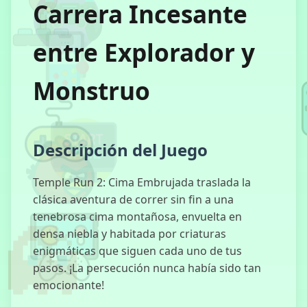
Carrera Incesante
Sprunki:
entre Explorador y
Осеннее
Издание
Monstruo
Пять Ночей у
Кэнди
Descripción del Juego
Temple Run 2: Cima Embrujada traslada la
clásica aventura de correr sin fin a una
Взрыв
tenebrosa cima montañosa, envuelta en
Блоков
densa niebla y habitada por criaturas
enigmáticas que siguen cada uno de tus
pasos. ¡La persecución nunca había sido tan
Dude Theft
emocionante!
Auto (Чувак:
Угон Авто)