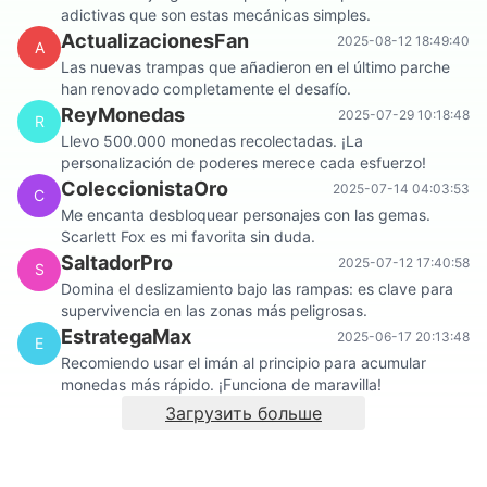
adictivas que son estas mecánicas simples.
ActualizacionesFan
2025-08-12 18:49:40
A
Las nuevas trampas que añadieron en el último parche
han renovado completamente el desafío.
ReyMonedas
2025-07-29 10:18:48
R
Llevo 500.000 monedas recolectadas. ¡La
personalización de poderes merece cada esfuerzo!
ColeccionistaOro
2025-07-14 04:03:53
C
Me encanta desbloquear personajes con las gemas.
Scarlett Fox es mi favorita sin duda.
SaltadorPro
2025-07-12 17:40:58
S
Domina el deslizamiento bajo las rampas: es clave para
supervivencia en las zonas más peligrosas.
EstrategaMax
2025-06-17 20:13:48
E
Recomiendo usar el imán al principio para acumular
monedas más rápido. ¡Funciona de maravilla!
Загрузить больше