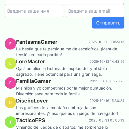
Отправить
FantasmaGamer
2025-10-20 03:55:33
F
La bestia que te persigue me da escalofríos. ¡Menuda
tensión en cada partida!
LoreMaster
2025-10-18 14:43:56
L
Ojalá amplíen la historia del explorador y el ídolo
sagrado. Tiene potencial para una gran saga.
FamiliaGamer
2025-10-18 05:26:28
F
Mis hijos y yo competimos por la mejor puntuación.
Diversión sana para toda la familia.
DiseñoLover
2025-10-16 15:30:24
D
Los gráficos de la montaña embrujada son
impresionantes. ¡Y eso que es un juego de navegador!
TácticoFPS
2025-08-31 05:06:13
T
Viniendo de juegos de disparos, me sorprende lo