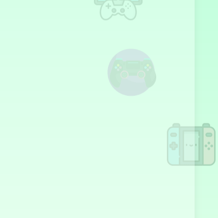
绝命飞车
艾迪的汽车模拟
器
疯狂漂流者
漂移狂飙