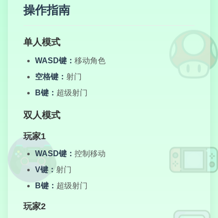
操作指南
疯狂赛车专业版
单人模式
WASD键：
移动角色
空格键：
射门
爪爪连击
B键：
超级射门
双人模式
玩家1
愤怒奶奶跑酷：
万圣节
WASD键：
控制移动
V键：
射门
B键：
超级射门
玩家2
火柴人毁灭