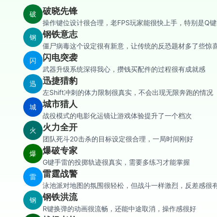
破晓先锋
破
操作键位设计很合理，老FPS玩家能很快上手，特别是Q
钢铁意志
钢
僵尸病毒这个设定很有新意，让传统的反恐题材多了些惊
闪电突袭
闪
武器升级系统深得我心，攒钱买配件的过程很有成就感
迅捷猎豹
迅
左Shift冲刺的体力限制很真实，不会出现无限奔跑的情况
城市猎人
城
战役模式的电影化运镜让游戏体验提升了一个档次
火力全开
火
团队死斗20击杀的目标设定很合理，一局时间刚好
爆破专家
爆
G键手雷的投掷轨迹很真实，需要多练习才能掌握
雷霆战警
雷
泳池派对地图的氛围很轻松，但战斗一样激烈，反差感很
钢铁洪流
钢
R键换弹的动画很流畅，还能中途取消，操作感很好