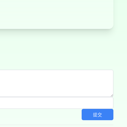
战火突击
8 球台球
提交