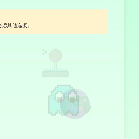
犯罪都市
考虑其他选项。
踢飞人偶
我们终成所见
荒原枪手