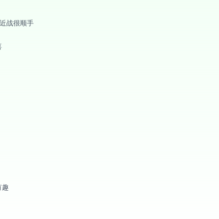
键近战很顺手
喜
有趣