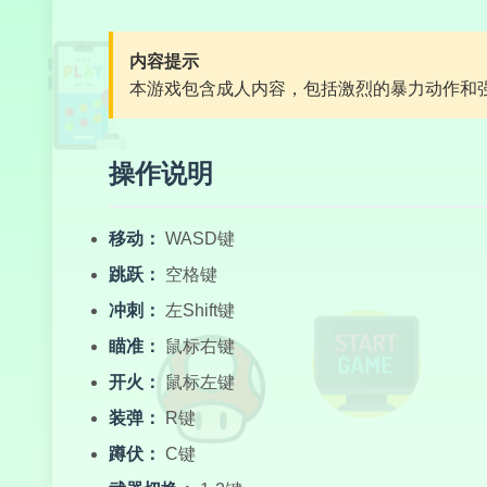
内容提示
本游戏包含成人内容，包括激烈的暴力动作和
操作说明
移动：
WASD键
跳跃：
空格键
冲刺：
左Shift键
瞄准：
鼠标右键
开火：
鼠标左键
装弹：
R键
蹲伏：
C键