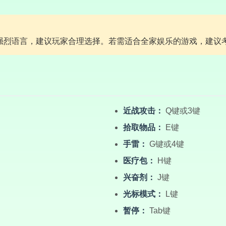
强烈语言，建议玩家合理选择。若需适合全家娱乐的游戏，建议
近战攻击：
Q键或3键
拾取物品：
E键
手雷：
G键或4键
医疗包：
H键
兴奋剂：
J键
光标模式：
L键
暂停：
Tab键