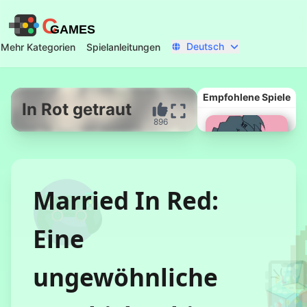
C
GAMES
Deutsch
Mehr Kategorien
Spielanleitungen
Empfohlene Spiele
In Rot getraut
896
Jetzt starten
Married In Red:
Eine
Laceys Flash-
ungewöhnliche
Spiele