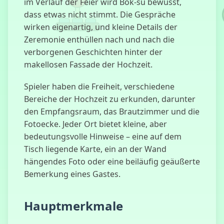
im Verlauf der Feier wird Bok-su bewusst,
dass etwas nicht stimmt. Die Gespräche
wirken eigenartig, und kleine Details der
Zeremonie enthüllen nach und nach die
Dude Theft
Auto
verborgenen Geschichten hinter der
makellosen Fassade der Hochzeit.
Spieler haben die Freiheit, verschiedene
Bereiche der Hochzeit zu erkunden, darunter
Kuzbass-
Horror
den Empfangsraum, das Brautzimmer und die
Fotoecke. Jeder Ort bietet kleine, aber
bedeutungsvolle Hinweise – eine auf dem
Tisch liegende Karte, ein an der Wand
Five Nights at
hängendes Foto oder eine beiläufig geäußerte
Freddy's 3
Bemerkung eines Gastes.
Hauptmerkmale
Menschliches