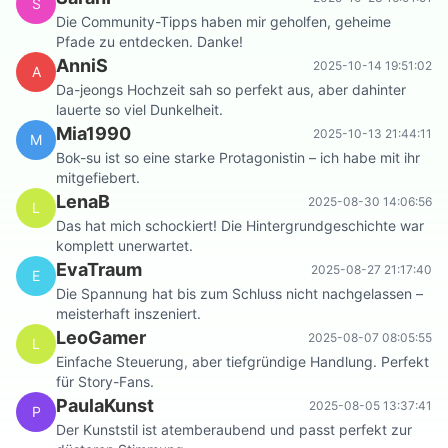
S
Die Community-Tipps haben mir geholfen, geheime
Pfade zu entdecken. Danke!
AnniS
2025-10-14 19:51:02
A
Da-jeongs Hochzeit sah so perfekt aus, aber dahinter
lauerte so viel Dunkelheit.
Mia1990
2025-10-13 21:44:11
M
Bok-su ist so eine starke Protagonistin – ich habe mit ihr
mitgefiebert.
LenaB
2025-08-30 14:06:56
L
Das hat mich schockiert! Die Hintergrundgeschichte war
komplett unerwartet.
EvaTraum
2025-08-27 21:17:40
E
Die Spannung hat bis zum Schluss nicht nachgelassen –
meisterhaft inszeniert.
LeoGamer
2025-08-07 08:05:55
L
Einfache Steuerung, aber tiefgründige Handlung. Perfekt
für Story-Fans.
PaulaKunst
2025-08-05 13:37:41
P
Der Kunststil ist atemberaubend und passt perfekt zur