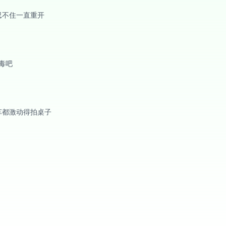
忍不住一直重开
毒吧
车都激动得拍桌子