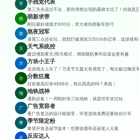
手残党代表
手
第三关永远过不去，那些突然出现的墓碑太坑了！但就是
萌新求带
萌
刚玩最好成绩才600分，求大佬传授躲车技巧
熬夜冠军
熬
凌晨三点还在玩，就想打破朋友3250分的记录，这游戏有
天气系统控
天
建议增加雾天/雨天模式，增加随机事件应该会更有趣
方块小王子
方
这游戏太上头了！万圣节主题太有感觉了，每次躲过幽灵
分数狂魔
分
目前最高纪录4888分，有比我高的吗？来战！
地铁战神
地
通勤必备！一局刚好坐三站地铁，就是经常坐过站
广告宽容者
广
看广告复活的设计能接受，毕竟游戏免费还要啥自行车
季节限定粉
季
希望开发圣诞节版本！想要驯鹿和圣诞老人元素
反应达人
反