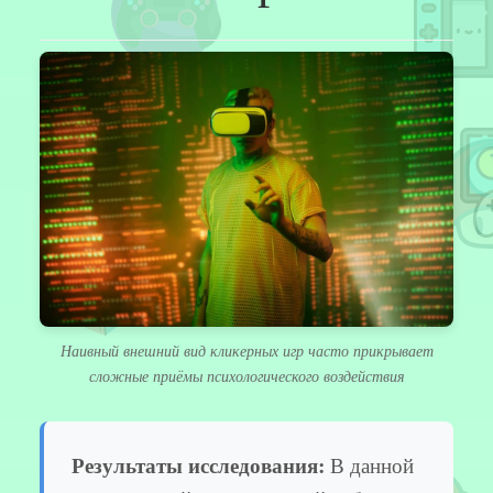
Наивный внешний вид кликерных игр часто прикрывает
сложные приёмы психологического воздействия
Результаты исследования:
В данной