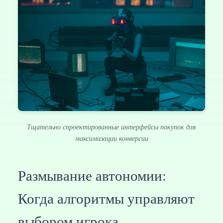
Тщательно спроектированные интерфейсы покупок для
максимизации конверсии
Размывание автономии:
Когда алгоритмы управляют
выбором игрока