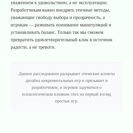
уважением к удовольствию, а не эксплуатации.
Разработчикам важно внедрять этичные методы,
уважающие свободу выбора и прозрачность, а
игрокам — развивать понимание манипуляций и
устанавливать баланс. Только так мы сможем
превратить удовлетворительный клик в источник
радости, а не тревоги.
Данное расследование раскрывает этические аспекты
дизайна инкрементальных игр и призывает и
разработчиков, и игроков задуматься о
психологическом влиянии этих на первый взгляд
простых игр.