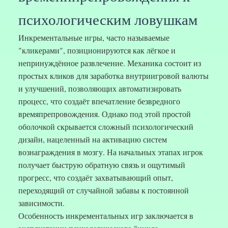
психологическим ловушкам
Инкрементальные игры, часто называемые
"кликерами", позиционируются как лёгкое и
непринуждённое развлечение. Механика состоит из
простых кликов для заработка внутриигровой валюты
и улучшений, позволяющих автоматизировать
процесс, что создаёт впечатление безвредного
времяпрепровождения. Однако под этой простой
оболочкой скрывается сложный психологический
дизайн, нацеленный на активацию систем
вознаграждения в мозгу. На начальных этапах игрок
получает быструю обратную связь и ощутимый
прогресс, что создаёт захватывающий опыт,
переходящий от случайной забавы к постоянной
зависимости.
Особенность инкрементальных игр заключается в