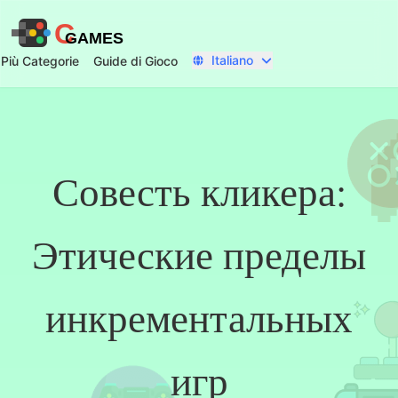
C
GAMES
Italiano
Più Categorie
Guide di Gioco
Совесть кликера:
Этические пределы
инкрементальных
игр