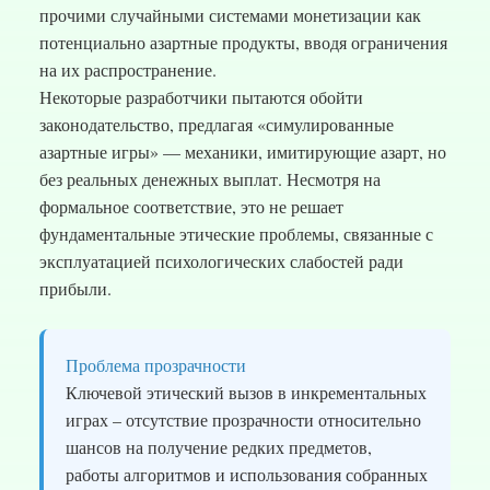
прочими случайными системами монетизации как
потенциально азартные продукты, вводя ограничения
на их распространение.
Некоторые разработчики пытаются обойти
законодательство, предлагая «симулированные
азартные игры» — механики, имитирующие азарт, но
без реальных денежных выплат. Несмотря на
формальное соответствие, это не решает
фундаментальные этические проблемы, связанные с
эксплуатацией психологических слабостей ради
прибыли.
Проблема прозрачности
Ключевой этический вызов в инкрементальных
играх – отсутствие прозрачности относительно
шансов на получение редких предметов,
работы алгоритмов и использования собранных