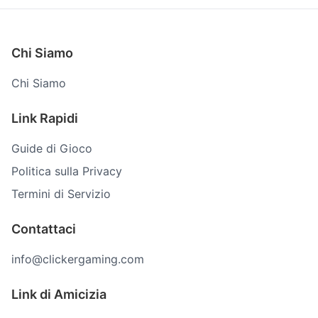
Chi Siamo
Chi Siamo
Link Rapidi
Guide di Gioco
Politica sulla Privacy
Termini di Servizio
Contattaci
info@clickergaming.com
Link di Amicizia