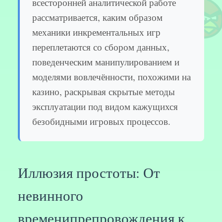
всесторонней аналитической работе
рассматривается, каким образом
механики инкрементальных игр
переплетаются со сбором данных,
поведенческим манипулированием и
моделями вовлечённости, похожими на
казино, раскрывая скрытые методы
эксплуатации под видом кажущихся
безобидными игровых процессов.
Иллюзия простоты: От
невинного
временипрепровождения к