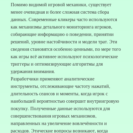
Помимо видимой игровой механики, существует
менее очевидная и более сложная система сбора
данных. Современные кликеры часто используются
как механизмы детального мониторинга игроков,
собирающие информацию о поведении, принятии
решений, уровне настойчивости и модели трат. Эти
сведения становятся особенно ценными, по мере того
как игры всё активнее используют психологические
триггеры и оптимизирующие алгоритмы для
удержания внимания.
Разработчики применяют аналитические
инструменты, отслеживающие частоту нажатий,
длительность сеансов и моменты, когда игрок с
наибольшей вероятностью совершит внутриигровую
покупку. Полученные данные используются для
совершенствования игровых механизмов,
направленных на увеличение вовлечённости и
расходов. Этические вопросы возникают, когда