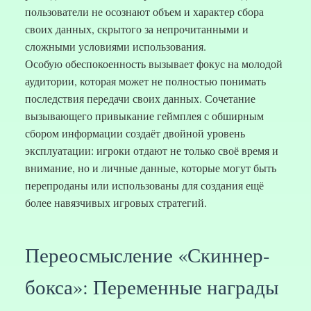
пользователи не осознают объем и характер сбора
своих данных, скрытого за непрочитанными и
сложными условиями использования.
Особую обеспокоенность вызывает фокус на молодой
аудитории, которая может не полностью понимать
последствия передачи своих данных. Сочетание
вызывающего привыкание геймплея с обширным
сбором информации создаёт двойной уровень
эксплуатации: игроки отдают не только своё время и
внимание, но и личные данные, которые могут быть
перепроданы или использованы для создания ещё
более навязчивых игровых стратегий.
Переосмысление «Скиннер-
бокса»: Переменные награды