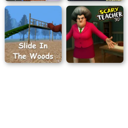
Macchina della Fuga
Highway Racer 2
Insegnante Spaventosa
Scivolo nei Boschi
3D