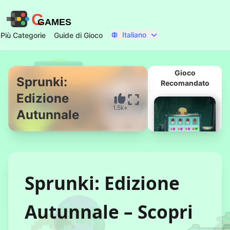
C
GAMES
Italiano
Più Categorie
Guide di Gioco
Gioco
Sprunki:
Recomandato
Edizione
Inizia Ora
1.5k+
Autunnale
Sprunki: Edizione
Effetti
Autunnale – Scopri
Collaterali