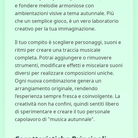
e fondere melodie armoniose con
ambientazioni visive a tema autunnale. Più
che un semplice gioco, è un vero laboratorio
creativo per la tua immaginazione.
PG Coloring
FNAF
Il tuo compito è scegliere personaggi, suoni e
ritmi per creare una traccia musicale
completa. Potrai aggiungere o rimuovere
strumenti, modificare effetti e miscelare suoni
No, Non Sono
diversi per realizzare composizioni uniche.
un Umano
Ogni nuova combinazione genera un
arrangiamento originale, rendendo
l’esperienza sempre fresca e coinvolgente. La
creatività non ha confini, quindi sentiti libero
L'Uomo dalla
Finestra
di sperimentare e creare il tuo personale
capolavoro di "musica autunnale".