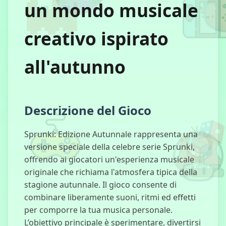
un mondo musicale
creativo ispirato
Chicken
Jockey Clicker
all'autunno
Guasto
all'Ascensore
Descrizione del Gioco
Sprunki: Edizione Autunnale rappresenta una
versione speciale della celebre serie Sprunki,
Corruptbox 3
offrendo ai giocatori un'esperienza musicale
x Sprunki
originale che richiama l'atmosfera tipica della
stagione autunnale. Il gioco consente di
combinare liberamente suoni, ritmi ed effetti
per comporre la tua musica personale.
L’obiettivo principale è sperimentare, divertirsi
R.E.P.O