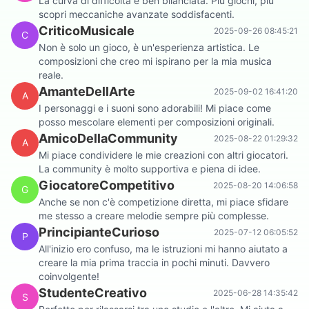
La curva di difficoltà è ben bilanciata. Più giochi, più
scopri meccaniche avanzate soddisfacenti.
CriticoMusicale
2025-09-26 08:45:21
C
Non è solo un gioco, è un'esperienza artistica. Le
composizioni che creo mi ispirano per la mia musica
reale.
AmanteDellArte
2025-09-02 16:41:20
A
I personaggi e i suoni sono adorabili! Mi piace come
posso mescolare elementi per composizioni originali.
AmicoDellaCommunity
2025-08-22 01:29:32
A
Mi piace condividere le mie creazioni con altri giocatori.
La community è molto supportiva e piena di idee.
GiocatoreCompetitivo
2025-08-20 14:06:58
G
Anche se non c'è competizione diretta, mi piace sfidare
me stesso a creare melodie sempre più complesse.
PrincipianteCurioso
2025-07-12 06:05:52
P
All'inizio ero confuso, ma le istruzioni mi hanno aiutato a
creare la mia prima traccia in pochi minuti. Davvero
coinvolgente!
StudenteCreativo
2025-06-28 14:35:42
S