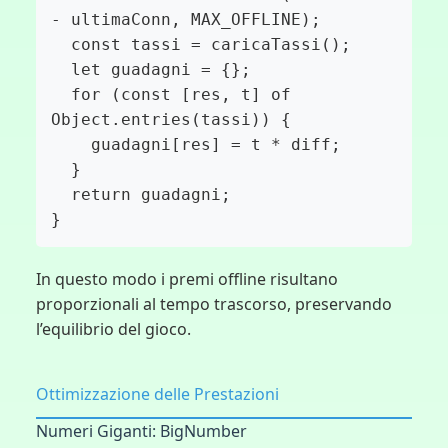
- ultimaConn, MAX_OFFLINE);

  const tassi = caricaTassi();

  let guadagni = {};

  for (const [res, t] of 
Object.entries(tassi)) {

    guadagni[res] = t * diff;

  }

  return guadagni;

}
In questo modo i premi offline risultano
proporzionali al tempo trascorso, preservando
l’equilibrio del gioco.
Ottimizzazione delle Prestazioni
Numeri Giganti: BigNumber