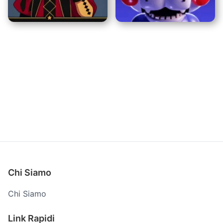
Capybara Clicker Pro
Cuby Road Halloween
Il Circo dei Mostri
Five Nights at Candy's
Chi Siamo
Chi Siamo
Link Rapidi