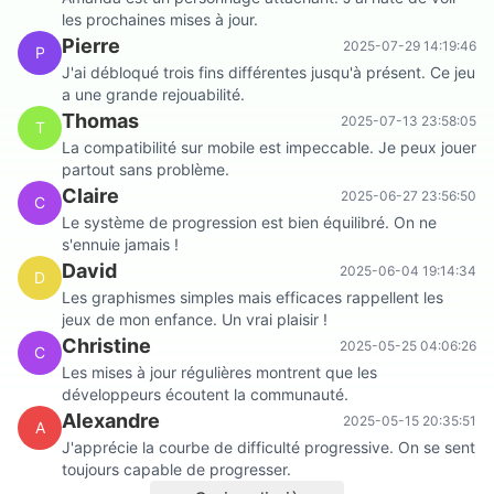
les prochaines mises à jour.
Pierre
2025-07-29 14:19:46
P
J'ai débloqué trois fins différentes jusqu'à présent. Ce jeu
a une grande rejouabilité.
Thomas
2025-07-13 23:58:05
T
La compatibilité sur mobile est impeccable. Je peux jouer
partout sans problème.
Claire
2025-06-27 23:56:50
C
Le système de progression est bien équilibré. On ne
s'ennuie jamais !
David
2025-06-04 19:14:34
D
Les graphismes simples mais efficaces rappellent les
jeux de mon enfance. Un vrai plaisir !
Christine
2025-05-25 04:06:26
C
Les mises à jour régulières montrent que les
développeurs écoutent la communauté.
Alexandre
2025-05-15 20:35:51
A
J'apprécie la courbe de difficulté progressive. On se sent
toujours capable de progresser.