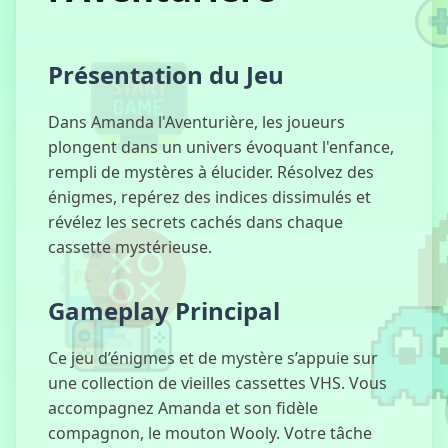
Sposarsi di
Présentation du Jeu
Rosso
Dans Amanda l'Aventurière, les joueurs
plongent dans un univers évoquant l'enfance,
rempli de mystères à élucider. Résolvez des
énigmes, repérez des indices dissimulés et
Gobdun
révélez les secrets cachés dans chaque
cassette mystérieuse.
Gameplay Principal
Hollow Knight
Ce jeu d’énigmes et de mystère s’appuie sur
une collection de vieilles cassettes VHS. Vous
accompagnez Amanda et son fidèle
Fuga
compagnon, le mouton Wooly. Votre tâche
dall'Incursione