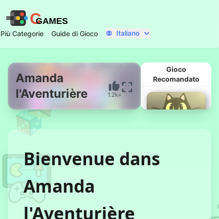
C
GAMES
Italiano
Più Categorie
Guide di Gioco
Gioco
Amanda
Recomandato
l'Aventurière
1.2k+
Inizia Ora
Bienvenue dans
Amanda
Non Portare a
Casa Questo
Gatto
l'Aventurière