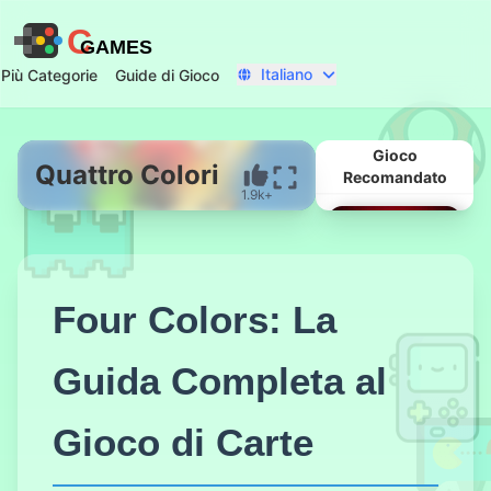
C
GAMES
Italiano
Più Categorie
Guide di Gioco
Gioco
Quattro Colori
Recomandato
1.9k+
Inizia Ora
Four Colors: La
Guida Completa al
Gioco di Carte
8 Ball Biliardo