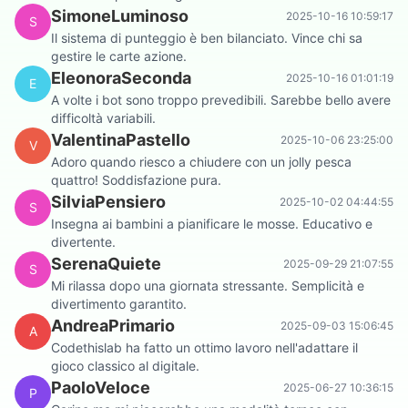
SimoneLuminoso
2025-10-16 10:59:17
S
Il sistema di punteggio è ben bilanciato. Vince chi sa
gestire le carte azione.
EleonoraSeconda
2025-10-16 01:01:19
E
A volte i bot sono troppo prevedibili. Sarebbe bello avere
difficoltà variabili.
ValentinaPastello
2025-10-06 23:25:00
V
Adoro quando riesco a chiudere con un jolly pesca
quattro! Soddisfazione pura.
SilviaPensiero
2025-10-02 04:44:55
S
Insegna ai bambini a pianificare le mosse. Educativo e
divertente.
SerenaQuiete
2025-09-29 21:07:55
S
Mi rilassa dopo una giornata stressante. Semplicità e
divertimento garantito.
AndreaPrimario
2025-09-03 15:06:45
A
Codethislab ha fatto un ottimo lavoro nell'adattare il
gioco classico al digitale.
PaoloVeloce
2025-06-27 10:36:15
P