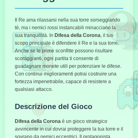
Il Re ama rilassarsi nella sua torre sorseggiando
Cliccatore di
Cacca
tè, ma i nemici rossi instancabili minacciano la
sua tranquillità. In
Difesa della Corona
, il tuo
scopo principale è difendere il Re e la sua torre.
Anche se le prime sconfitte possono risultare
Capybara
scoraggianti, ogni partita ti consente di
Clicker Pro
guadagnare monete utili per potenziare le difese.
Con continui miglioramenti potrai costruire una
fortezza impenetrabile, capace di resistere a
qualsiasi attacco.
Misuratore
dell'Amore
Descrizione del Gioco
Difesa della Corona
è un gioco strategico
avvincente in cui dovrai proteggere la tua torre e il
Stickman
sovrano da nemici eccentrici. Il protagonista
Destruction