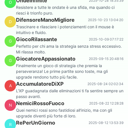
OndeInfinite
2025-10-28 18:35:39
O
Resistere a tutte le ondate è una sfida, ma quando ci
riesci è trionfo puro.
DifensoreManoMigliore
2025-10-23 13:04:20
D
Trascinare e rilasciare i potenziamenti con il mouse è
intuitivo e fluido.
GiocoRilassante
2025-10-09 07:17:22
G
Perfetto per chi ama la strategia senza stress eccessivo.
Mi rilassa molto.
GiocatoreAppassionato
2025-09-15 20:48:16
G
Finalmente un gioco di strategia che premia la
perseveranza! Le prime partite sono toste, ma gli
upgrade rendono tutto più facile.
AccumulatoreDiXP
2025-08-24 02:02:34
A
L'XP guadagnata dalle eliminazioni ti fa sentire sempre un
passo avanti.
NemiciRossoFuoco
2025-08-22 12:28:28
N
Quei nemici rossi sono fastidiosi all'inizio, ma con gli
upgrade diventi più forte di loro.
RePerUnGiorno
2025-08-12 13:53:39
R