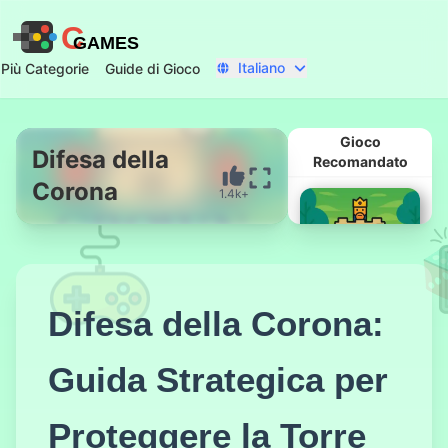
C
GAMES
Italiano
Più Categorie
Guide di Gioco
Gioco
Difesa della
Recomandato
Corona
1.4k+
Inizia Ora
Difesa della Corona:
Guida Strategica per
크라운 디펜스
Proteggere la Torre