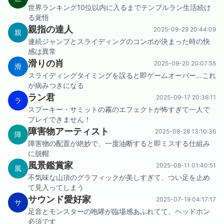
世界ランキング10位以内に入るまでテンプルラン生活続け
る覚悟
親指の達人
2025-09-29 20:44:09
親
連続ジャンプとスライディングのコンボが決まった時の快
感は異常
滑りの肖
2025-09-20 20:07:55
滑
スライディングタイミングを誤ると即ゲームオーバー…これ
が病みつきになる
ラン君
2025-09-17 20:36:11
ラ
スプーキー・サミットの霧のエフェクトが怖すぎて一人で
プレイできません！
障害物アーティスト
2025-08-28 13:10:36
障
障害物の配置が絶妙で、一度油断すると即ミスする仕組み
に脱帽
風景鑑賞家
2025-08-11 01:40:51
風
不気味な山頂のグラフィックが美しすぎて、つい足を止め
て見入ってしまう
サウンド愛好家
2025-07-19 04:17:17
サ
足音とモンスターの咆哮が臨場感あふれてて、ヘッドホン
必須です