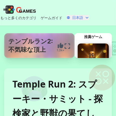
C
GAMES
日本語
もっと多くのカテゴリ
ゲームガイド
推薦ゲーム
テンプルラン2:
不気味な頂上
1.3k+
今すぐ開始
Temple Run 2: スプ
ーキー・サミット - 探
トゥン・サフー
ルクリッカー
検家と野獣の果てし