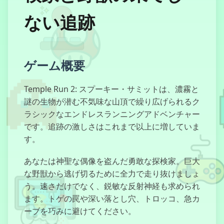
ない追跡
テンプルラン2:
不気味な頂上
ゲーム概要
ヴァンパイアサ
Temple Run 2: スプーキー・サミットは、濃霧と
バイバーズ
謎の生物が潜む不気味な山頂で繰り広げられるク
ラシックなエンドレスランニングアドベンチャー
です。追跡の激しさはこれまで以上に増していま
す。
アーチャーヒー
ロー
あなたは神聖な偶像を盗んだ勇敢な探検家。巨大
な野獣から逃げ切るために全力で走り抜けましょ
う。速さだけでなく、鋭敏な反射神経も求められ
ます。トゲの罠や深い落とし穴、トロッコ、急カ
バリーの校舎脱
ーブを巧みに避けてください。
出