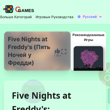
C
GAMES
Русский
Больше Категорий
Игровые Руководства
Рекомендованные
Five Nights at
Игры
Freddy's (Пять
Начать Сейчас
Ночей у
1.8k+
Фредди)
Five Nights at
Что Таится
Внизу
Freddy's: