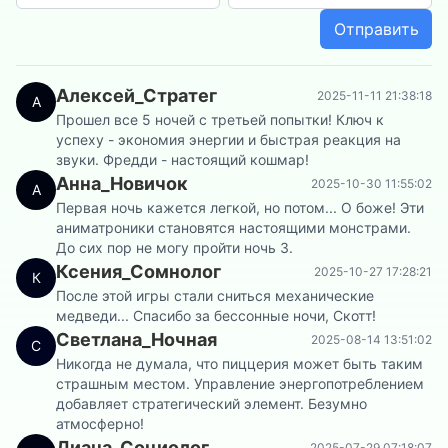
Отправить
Алексей_Стратег
2025-11-11 21:38:18
А
Прошел все 5 ночей с третьей попытки! Ключ к
успеху - экономия энергии и быстрая реакция на
звуки. Фредди - настоящий кошмар!
Анна_Новичок
2025-10-30 11:55:02
А
Первая ночь кажется легкой, но потом... О боже! Эти
аниматроники становятся настоящими монстрами.
До сих пор не могу пройти ночь 3.
Ксения_Сомнолог
2025-10-27 17:28:21
К
После этой игры стали сниться механические
медведи... Спасибо за бессонные ночи, Скотт!
Светлана_Ночная
2025-08-14 13:51:02
С
Никогда не думала, что пиццерия может быть таким
страшным местом. Управление энергопотреблением
добавляет стратегический элемент. Безумно
атмосферно!
Диана_Социолог
2025-07-29 07:18:07