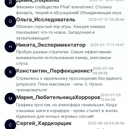
Д
Феномен сообщества FNaF впечатляет. Столько
фанарта, теорий и обсуждений! Объединяющая игра.
Ольга_Исследователь
2025-07-27 00:28:44
О
Обожаю скрытый лор игры. Каждая камера
показывает что-то новое. Загадочная и
захватывающая!
Никита_Экспериментатор
2025-07-17 11:14:47
Н
Пробую разные стратегии. Самая эффективная:
минимальное использование камер, максимум
слуха.
2025-07-09
Константин_Перфекционист
К
09:38:39
Стремлюсь к идеальному прохождению без единого
jumpscare. Пока максимум - ночь 3. Нужно
тренироваться!
2025-07-05
Мария_ЛюбительницаХорроров
М
13:44:34
Графика простая, но атмосфера гениальная. Когда
слышишь шаги в коридоре - кровь стынет в жилах.
Идеально для ночных игровых сессий!
Сергей_Хардкорщик
2025-06-24 03:30:54
С