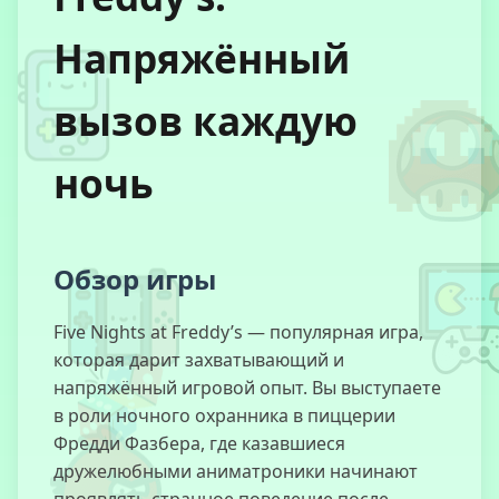
Напряжённый
Стикмен ГТА
Город
вызов каждую
ночь
Дорога
Побега:
Хэллоуин
Обзор игры
Five Nights at Freddy’s — популярная игра,
Побег Барри
которая дарит захватывающий и
из Школы
напряжённый игровой опыт. Вы выступаете
в роли ночного охранника в пиццерии
Фредди Фазбера, где казавшиеся
дружелюбными аниматроники начинают
Merge Fellas
Italian Brainrot