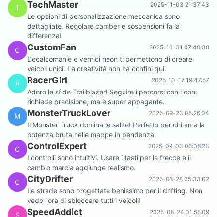
TechMaster
2025-11-03 21:37:43
T
Le opzioni di personalizzazione meccanica sono
dettagliate. Regolare camber e sospensioni fa la
differenza!
CustomFan
2025-10-31 07:40:38
C
Decalcomanie e vernici neon ti permettono di creare
veicoli unici. La creatività non ha confini qui.
RacerGirl
2025-10-17 19:47:57
R
Adoro le sfide Trailblazer! Seguire i percorsi con i coni
richiede precisione, ma è super appagante.
MonsterTruckLover
2025-09-23 05:26:04
M
Il Monster Truck domina le salite! Perfetto per chi ama la
potenza bruta nelle mappe in pendenza.
ControlExpert
2025-09-03 06:08:23
C
I controlli sono intuitivi. Usare i tasti per le frecce e il
cambio marcia aggiunge realismo.
CityDrifter
2025-08-28 05:33:02
C
Le strade sono progettate benissimo per il drifting. Non
vedo l'ora di sbloccare tutti i veicoli!
SpeedAddict
2025-08-24 01:55:09
S