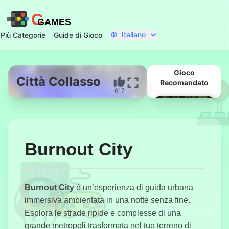
C
GAMES
Italiano
Più Categorie
Guide di Gioco
Gioco
Città Collasso
Recomandato
617
Inizia Ora
Burnout City
Burnout City
è un’esperienza di guida urbana
immersiva ambientata in una notte senza fine.
Drift King
Esplora le strade ripide e complesse di una
grande metropoli trasformata nel tuo terreno di