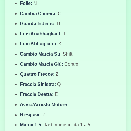
Folle:
N
Cambia Camera:
C
Guarda Indietro:
B
Città della
Luci Anabbaglianti:
L
Mafia
Luci Abbaglianti:
K
Cambio Marcia Su:
Shift
Cambio Marcia Giù:
Control
Drift Furia
Quattro Frecce:
Z
Freccia Sinistra:
Q
Freccia Destra:
E
Mostri
Sopravvissuti
Avvio/Arresto Motore:
I
Riespaw:
R
Marce 1-5:
Tasti numerici da 1 a 5