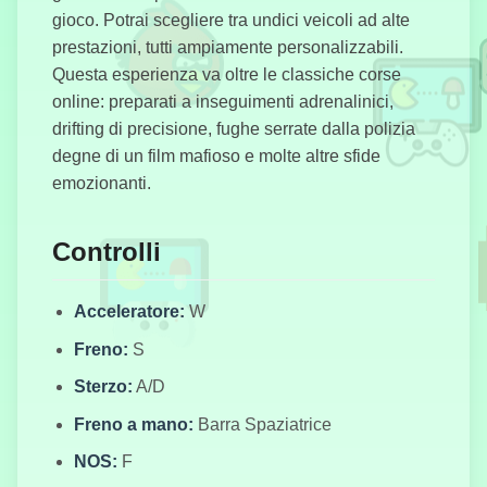
gioco. Potrai scegliere tra undici veicoli ad alte
Madalin
prestazioni, tutti ampiamente personalizzabili.
Macchine
Acrobatiche
Questa esperienza va oltre le classiche corse
Pro
online: preparati a inseguimenti adrenalinici,
drifting di precisione, fughe serrate dalla polizia
degne di un film mafioso e molte altre sfide
emozionanti.
Police Chase:
Drifter
Controlli
Acceleratore:
W
Freno:
S
GTA Simulator
Sterzo:
A/D
Freno a mano:
Barra Spaziatrice
Mini
NOS:
F
Automobili da
Corsa