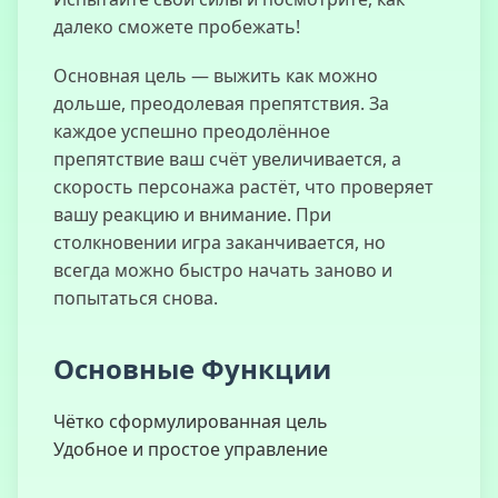
далеко сможете пробежать!
Основная цель — выжить как можно
дольше, преодолевая препятствия. За
Куриный
каждое успешно преодолённое
Флип
препятствие ваш счёт увеличивается, а
скорость персонажа растёт, что проверяет
вашу реакцию и внимание. При
столкновении игра заканчивается, но
Пни Братана
всегда можно быстро начать заново и
попытаться снова.
Основные Функции
Sprunki: Фаза
4
Чётко сформулированная цель
Удобное и простое управление