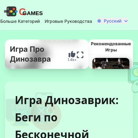
C
GAMES
Русский
Больше Категорий
Игровые Руководства
Рекомендованные
Игра Про
Игры
Динозавра
1.4k+
Начать Сейчас
Игра Динозаврик:
Беги по
Карт
Кошмаров
Бесконечной