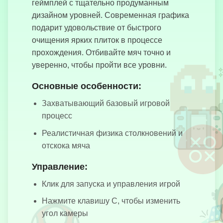
геймплей с тщательно продуманным
дизайном уровней. Современная графика
подарит удовольствие от быстрого
очищения ярких плиток в процессе
Партизаны io
прохождения. Отбивайте мяч точно и
уверенно, чтобы пройти все уровни.
История
Основные особенности:
Проверки
Любви
Захватывающий базовый игровой
процесс
Реалистичная физика столкновений и
отскока мяча
Взрыв
Блоков
Управление:
Клик для запуска и управления игрой
Нажмите клавишу C, чтобы изменить
Симулятор
угол камеры
кота