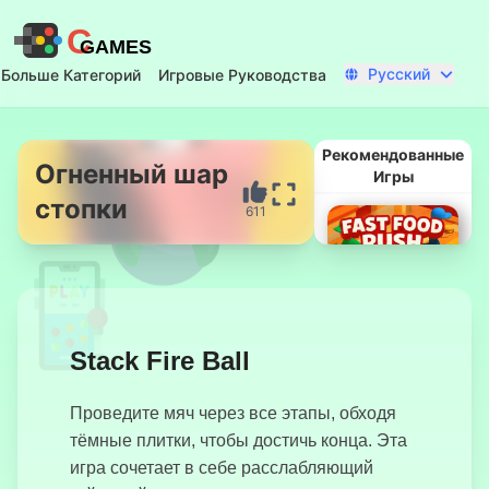
C
GAMES
Русский
Больше Категорий
Игровые Руководства
Рекомендованные
Огненный шар
Игры
стопки
611
Начать Сейчас
Stack Fire Ball
Проведите мяч через все этапы, обходя
Быстрый Фуд
тёмные плитки, чтобы достичь конца. Эта
Раш
игра сочетает в себе расслабляющий