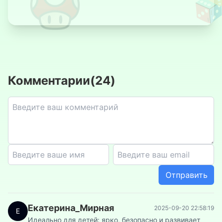
Симулятор
королевской
битвы
Комментарии
(
24
)
3D Кликер
Спокойного
Чувака
Geometry
Dash:
Отправить
Ледяная Нова
Екатерина_Мирная
2025-09-20 22:58:19
Е
Идеально для детей: ярко, безопасно и развивает