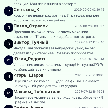
реакцию. Мои племянники в восторге.
Четыре цвета
Светлана_К
2025-09-09 02:29:45
С
Красочные плитки радуют глаз. Игра идеальна для
коротких перерывов на работе.
Павел_Стрелок
2025-08-28 08:48:17
П
Дрифт
Проходил похожие игры, но здесь механика
Суперкаров
выделяется. Тёмные плитки добавляют остроты.
Виктор_Тучный
2025-08-27 12:14:46
В
Иногда мяч отскакивает непредсказуемо, но это
делает игру интереснее. Советую попробовать!
Юлия_Радость
2025-08-26 05:20:43
Ю
Управление одним касанием - супер! Не нужно复杂的
комбинаций, всё интуитивно.
Игорь_Шаров
2025-07-26 21:19:49
И
Переключение камеры - удобная фишка. Помогает
найти лучший угол для точных ударов.
Максим_Победитель
2025-07-22 16:46:28
М
Прошёл все уровни за вечер. Жду новых обновлений!
Графика на высоте.
София_Ангел
2025-06-13 04:34:09