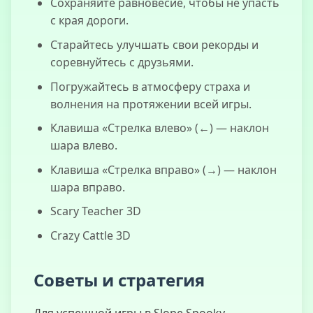
Сохраняйте равновесие, чтобы не упасть
PG Раскраска
с края дороги.
FNAF
Старайтесь улучшать свои рекорды и
соревнуйтесь с друзьями.
Погружайтесь в атмосферу страха и
волнения на протяжении всей игры.
Пни Братана
Клавиша «Стрелка влево» (←) — наклон
шара влево.
Клавиша «Стрелка вправо» (→) — наклон
шара вправо.
Scary Teacher 3D
Crazy Cattle 3D
Советы и стратегия
Для успешной игры в Slope Spooky