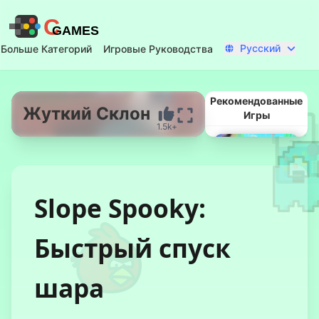
C
GAMES
Русский
Больше Категорий
Игровые Руководства
Рекомендованные
Жуткий Склон
Игры
1.5k+
Начать Сейчас
Slope Spooky:
Быстрый спуск
шара
Лаборатория
Безумия