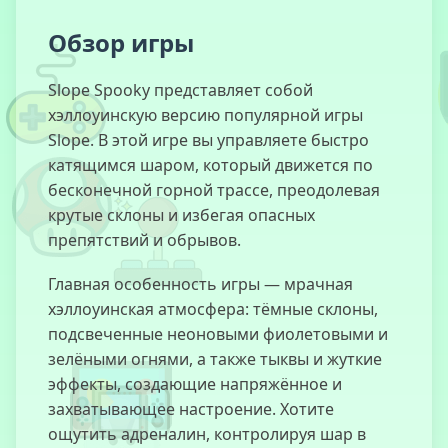
Обзор игры
Temple Run 2:
Жуткая
Вершина
Slope Spooky представляет собой
хэллоуинскую версию популярной игры
Slope. В этой игре вы управляете быстро
катящимся шаром, который движется по
Гонки Мини-
бесконечной горной трассе, преодолевая
Машинок
крутые склоны и избегая опасных
препятствий и обрывов.
Главная особенность игры — мрачная
Академия
Волшебных
хэллоуинская атмосфера: тёмные склоны,
Котов 2
подсвеченные неоновыми фиолетовыми и
зелёными огнями, а также тыквы и жуткие
эффекты, создающие напряжённое и
Мы
Становимся
захватывающее настроение. Хотите
Тем, На Что
ощутить адреналин, контролируя шар в
Смотрим