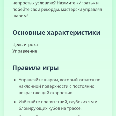
непростых условиях? Нажмите «Играть» и
побейте свои рекорды, мастерски управляя
шаром!
Игра Про
Динозавра
Основные характеристики
Цель игрока
Управление
Позаботься о
Теневом
Молоке
Правила игры
Управляйте шаром, который катится по
наклонной поверхности с постоянно
Побег из
возрастающей скоростью.
Рейда
Избегайте препятствий, глубоких ям и
блокирующих кубов на трассе.